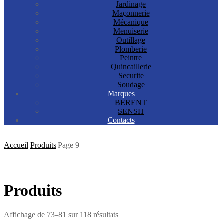
Jardinage
Maçonnerie
Mécanique
Menuiserie
Outillage
Plomberie
Peintre
Quincaillerie
Securite
Soudage
Marques
BERENT
SENSH
Contacts
Accueil
Produits
Page 9
Produits
Affichage de 73–81 sur 118 résultats