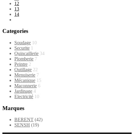
12
13
14
Categories
Soudage
10
Securite
1
Quincaillerie
34
Plomberie
7
Peintre
2
Outillage
22
Menuiserie
7
Mécanique
15
Maçonnerie
6
Jardinage
4
Electricité
10
Marques
BERENT
(42)
SENSH
(19)