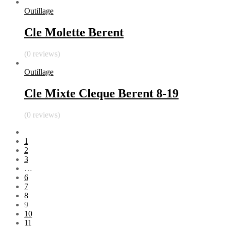
Outillage
Cle Molette Berent
(0 reviews)
Outillage
Cle Mixte Cleque Berent 8-19
(0 reviews)
1
2
3
…
6
7
8
9
10
11