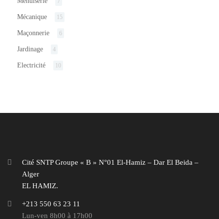
Menuiserie
7
Mécanique
15
Maçonnerie
6
Jardinage
4
Electricité
10
Cité SNTP Groupe « B » N°01 El-Hamiz – Dar El Beida –
Alger
EL HAMIZ.
+213 550 63 23 11
Lun-ven 8h00 à 17h00