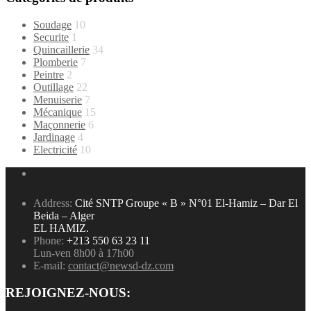
Soudage
10
Securite
1
Quincaillerie
34
Plomberie
7
Peintre
2
Outillage
22
Menuiserie
7
Mécanique
15
Maçonnerie
6
Jardinage
4
Electricité
10
Address:
Cité SNTP Groupe « B » N°01 El-Hamiz – Dar El
Beida – Alger
EL HAMIZ.
Phone:
+213 550 63 23 11
Lun-ven 8h00 à 17h00
E-mail:
contact@newsd-dz.com
REJOIGNEZ-NOUS: