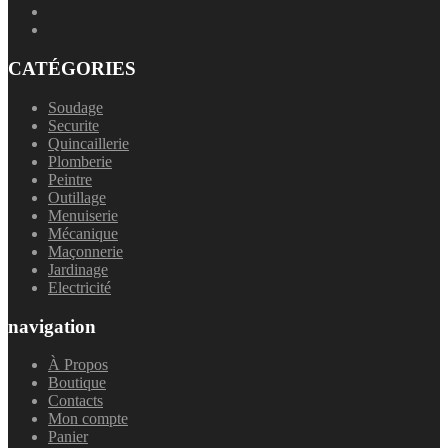
CATÉGORIES
Soudage
Securite
Quincaillerie
Plomberie
Peintre
Outillage
Menuiserie
Mécanique
Maçonnerie
Jardinage
Electricité
navigation
À Propos
Boutique
Contacts
Mon compte
Panier