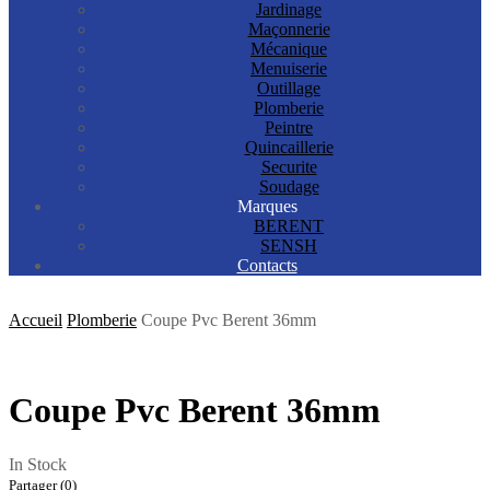
Jardinage
Maçonnerie
Mécanique
Menuiserie
Outillage
Plomberie
Peintre
Quincaillerie
Securite
Soudage
Marques
BERENT
SENSH
Contacts
Accueil
Plomberie
Coupe Pvc Berent 36mm
Coupe Pvc Berent 36mm
In Stock
Partager (0)