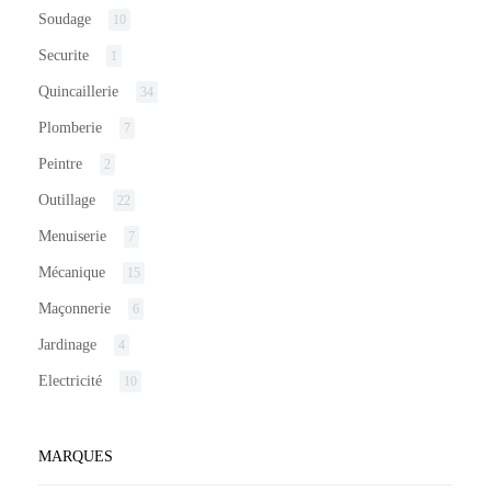
Soudage
10
Securite
1
Quincaillerie
34
Plomberie
7
Peintre
2
Outillage
22
Menuiserie
7
Mécanique
15
Maçonnerie
6
Jardinage
4
Electricité
10
MARQUES