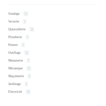
Soudage
10
Securite
1
Quincaillerie
34
Plomberie
7
Peintre
2
Outillage
22
Menuiserie
7
Mécanique
15
Maçonnerie
6
Jardinage
4
Electricité
10