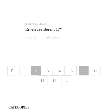
QUINCAILLERIE
Riveteuse Berent 17″
(0 reviews)
1
2
3
4
5
…
12
13
14
CATEGORIES