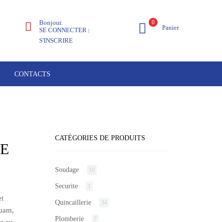
Bonjour.
0
Panier
SE CONNECTER
|
S'INSCRIRE
CONTACTS
CATÉGORIES DE PRODUITS
TE
Soudage
10
Securite
1
et
Quincaillerie
34
quam,
Plomberie
7
ec eu