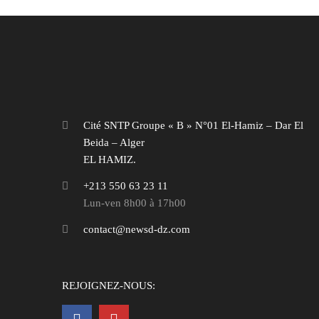
Cité SNTP Groupe « B » N°01 El-Hamiz – Dar El
Beida – Alger
EL HAMIZ.
+213 550 63 23 11
Lun-ven 8h00 à 17h00
contact@newsd-dz.com
REJOIGNEZ-NOUS: