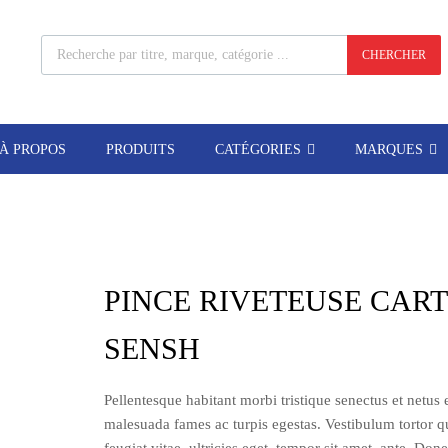
CHERCHER
À PROPOS
PRODUITS
CATÉGORIES
MARQUES
PINCE RIVETEUSE CAR
SENSH
Pellentesque habitant morbi tristique senectus et netus 
malesuada fames ac turpis egestas. Vestibulum tortor 
feugiat vitae, ultricies eget, tempor sit amet, ante. Don