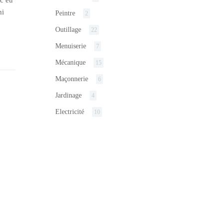
mi
Peintre
2
Outillage
22
Menuiserie
7
Mécanique
15
Maçonnerie
6
Jardinage
4
Electricité
10