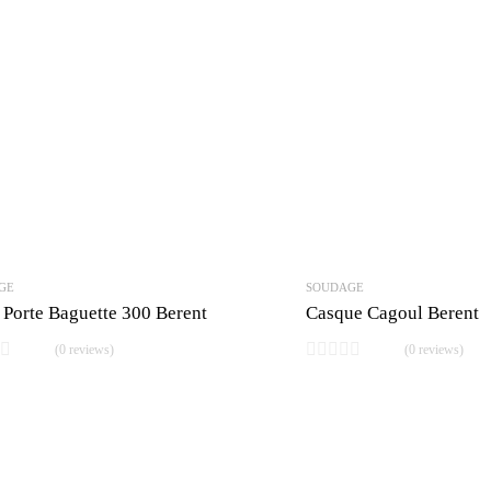
GE
SOUDAGE
 Porte Baguette 300 Berent
Casque Cagoul Berent
(0 reviews)
(0 reviews)