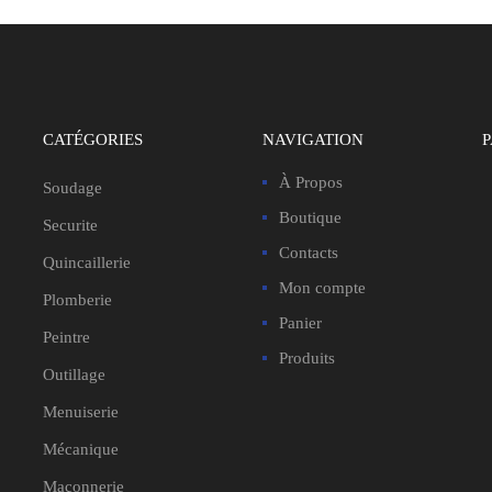
CATÉGORIES
NAVIGATION
À Propos
Soudage
Boutique
Securite
Contacts
Quincaillerie
Mon compte
Plomberie
Panier
Peintre
Produits
Outillage
Menuiserie
Mécanique
Maçonnerie