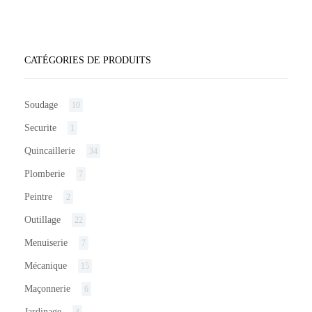
CATÉGORIES DE PRODUITS
Soudage
10
Securite
1
Quincaillerie
34
Plomberie
7
Peintre
2
Outillage
22
Menuiserie
7
Mécanique
15
Maçonnerie
6
Jardinage