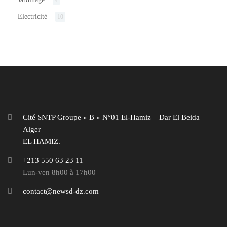
4
Electricité
10
Cité SNTP Groupe « B » N°01 El-Hamiz – Dar El Beida –
Alger
EL HAMIZ.
+213 550 63 23 11
Lun-ven 8h00 à 17h00
contact@newsd-dz.com