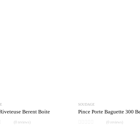
E
SOUDAGE
Riveteuse Berent Boite
Pince Porte Baguette 300 B
(0 reviews)
(0 reviews)