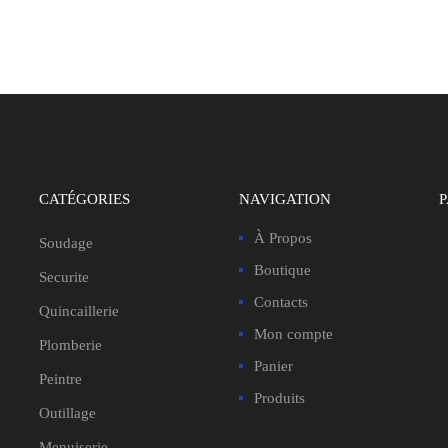
CATÉGORIES
NAVIGATION
À Propos
Soudage
Boutique
Securite
Contacts
Quincaillerie
Mon compte
Plomberie
Panier
Peintre
Produits
Outillage
Menuiserie