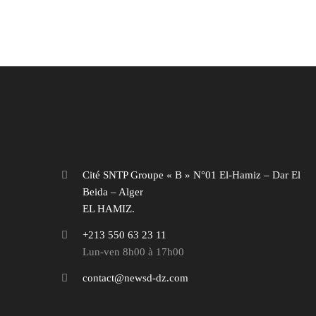
Cité SNTP Groupe « B » N°01 El-Hamiz – Dar El
Beida – Alger
EL HAMIZ.
+213 550 63 23 11
Lun-ven 8h00 à 17h00
contact@newsd-dz.com