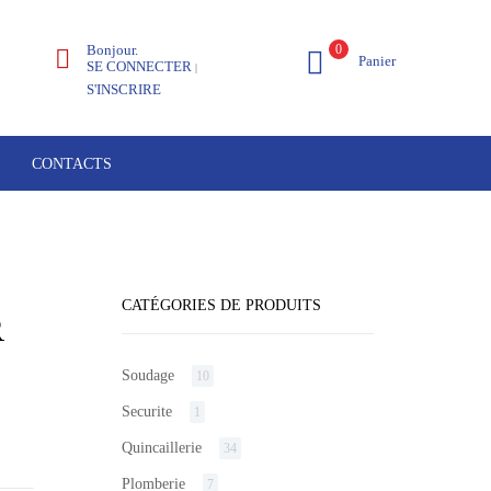
Bonjour.
0
Panier
SE CONNECTER
|
S'INSCRIRE
CONTACTS
CATÉGORIES DE PRODUITS
R
Soudage
10
Securite
1
Quincaillerie
34
Plomberie
7