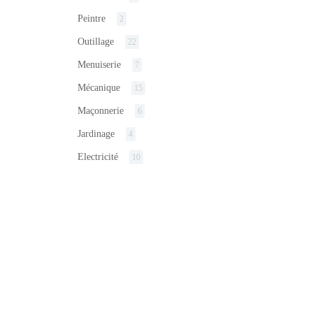
Peintre
2
Outillage
22
Menuiserie
7
Mécanique
15
Maçonnerie
6
Jardinage
4
Electricité
10