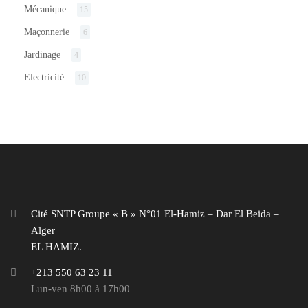
Mécanique
15
Maçonnerie
6
Jardinage
4
Electricité
10
Cité SNTP Groupe « B » N°01 El-Hamiz – Dar El Beida –
Alger
EL HAMIZ.
+213 550 63 23 11
Lun-ven 8h00 à 17h00