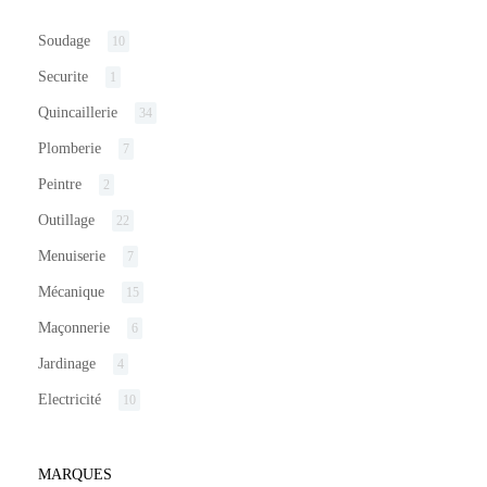
Soudage
10
Securite
1
Quincaillerie
34
Plomberie
7
Peintre
2
Outillage
22
Menuiserie
7
Mécanique
15
Maçonnerie
6
Jardinage
4
Electricité
10
MARQUES