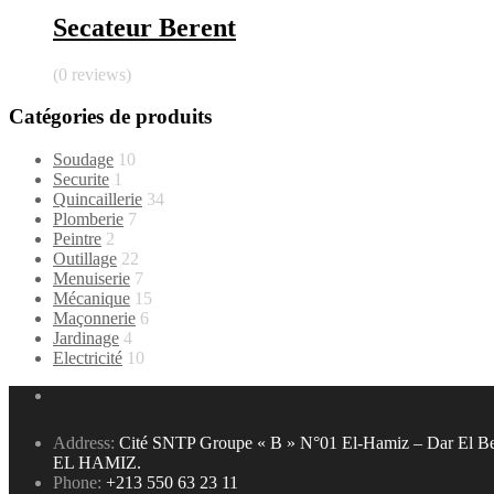
Secateur Berent
(0 reviews)
Catégories de produits
Soudage
10
Securite
1
Quincaillerie
34
Plomberie
7
Peintre
2
Outillage
22
Menuiserie
7
Mécanique
15
Maçonnerie
6
Jardinage
4
Electricité
10
Address:
Cité SNTP Groupe « B » N°01 El-Hamiz – Dar El Be
EL HAMIZ.
Phone:
+213 550 63 23 11