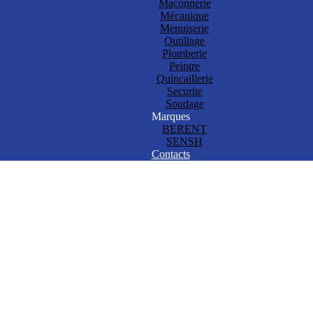
Maçonnerie
Mécanique
Menuiserie
Outillage
Plomberie
Peintre
Quincaillerie
Securite
Soudage
Marques
BERENT
SENSH
Contacts