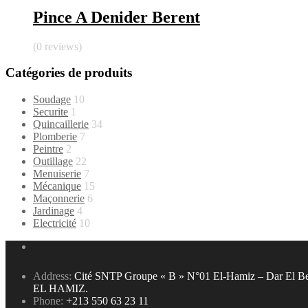
Pince A Denider Berent
(0 reviews)
Catégories de produits
Soudage
10
Securite
1
Quincaillerie
34
Plomberie
7
Peintre
2
Outillage
22
Menuiserie
7
Mécanique
15
Maçonnerie
6
Jardinage
4
Electricité
10
Address:
Cité SNTP Groupe « B » N°01 El-Hamiz – Dar El Be
EL HAMIZ.
Phone:
+213 550 63 23 11