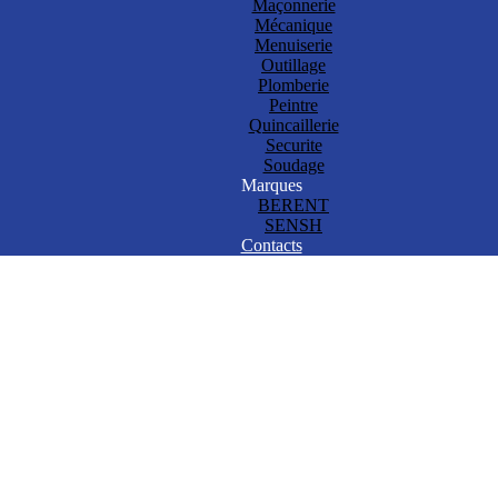
Maçonnerie
Mécanique
Menuiserie
Outillage
Plomberie
Peintre
Quincaillerie
Securite
Soudage
Marques
BERENT
SENSH
Contacts