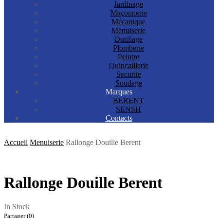
Jardinage
Maçonnerie
Mécanique
Menuiserie
Outillage
Plomberie
Peintre
Quincaillerie
Securite
Soudage
Marques
BERENT
SENSH
Contacts
Accueil
Menuiserie
Rallonge Douille Berent
Rallonge Douille Berent
In Stock
Partager (0)