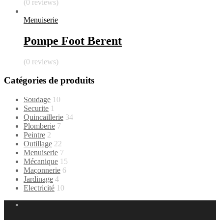
(0 reviews)
Menuiserie
Pompe Foot Berent
(0 reviews)
Catégories de produits
Soudage
10
Securite
1
Quincaillerie
34
Plomberie
7
Peintre
2
Outillage
22
Menuiserie
7
Mécanique
15
Maçonnerie
6
Jardinage
4
Electricité
10