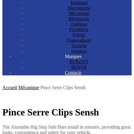
Jardinage
Maçonnerie
Mécanique
Menuiserie
Outillage
Plomberie
Peintre
Quincaillerie
Securite
Soudage
Marques
BERENT
SENSH
Contacts
Accueil
Mécanique
Pince Serre Clips Sensh
Pince Serre Clips Sensh
The Alumalite Big Step Side Bars install in minutes, providing great
looks, convenience and safety for your vehicle.