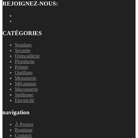
REJOIGNEZ-NOUS:
CATÉGORIES
Soudage
Securite
Quincaillerie
Plomberie
Peintre
Outillage
Menuiserie
Mécanique
Maçonnerie
Jardinage
Electricité
navigation
À Propos
Boutique
Contacts