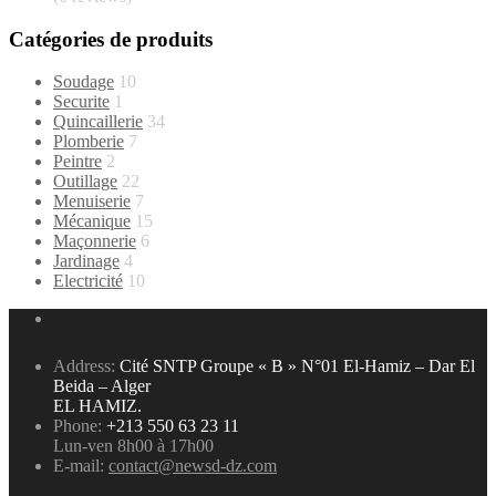
Catégories de produits
Soudage
10
Securite
1
Quincaillerie
34
Plomberie
7
Peintre
2
Outillage
22
Menuiserie
7
Mécanique
15
Maçonnerie
6
Jardinage
4
Electricité
10
Address:
Cité SNTP Groupe « B » N°01 El-Hamiz – Dar El
Beida – Alger
EL HAMIZ.
Phone:
+213 550 63 23 11
Lun-ven 8h00 à 17h00
E-mail:
contact@newsd-dz.com