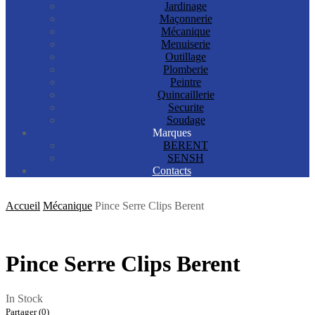
Jardinage
Maçonnerie
Mécanique
Menuiserie
Outillage
Plomberie
Peintre
Quincaillerie
Securite
Soudage
Marques
BERENT
SENSH
Contacts
Accueil
Mécanique
Pince Serre Clips Berent
Pince Serre Clips Berent
In Stock
Partager (0)