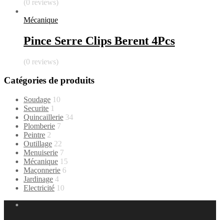
(0 reviews)
Mécanique
Pince Serre Clips Berent 4Pcs
(0 reviews)
Catégories de produits
Soudage
10
Securite
1
Quincaillerie
34
Plomberie
7
Peintre
2
Outillage
22
Menuiserie
7
Mécanique
15
Maçonnerie
6
Jardinage
4
Electricité
10