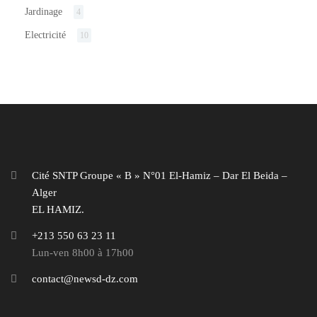
Jardinage
4
Electricité
10
Cité SNTP Groupe « B » N°01 El-Hamiz – Dar El Beida –
Alger
EL HAMIZ.
+213 550 63 23 11
Lun-ven 8h00 à 17h00
contact@newsd-dz.com