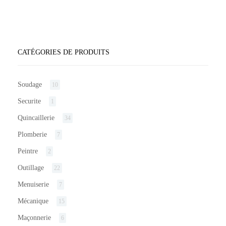
CATÉGORIES DE PRODUITS
Soudage
10
Securite
1
Quincaillerie
34
Plomberie
7
Peintre
2
Outillage
22
Menuiserie
7
Mécanique
15
Maçonnerie
6