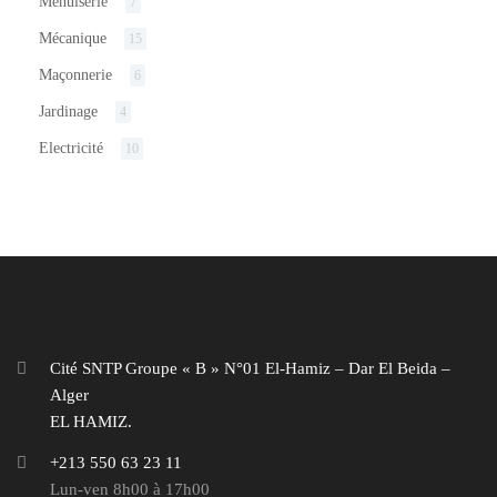
Menuiserie
7
Mécanique
15
Maçonnerie
6
Jardinage
4
Electricité
10
Cité SNTP Groupe « B » N°01 El-Hamiz – Dar El Beida –
Alger
EL HAMIZ.
+213 550 63 23 11
Lun-ven 8h00 à 17h00