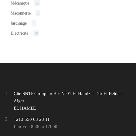
Mécanique
15
Maçonnerie
6
Jardinage
4
Electricité
10
Cité SNTP Groupe « B » N°01 El-Hamiz – Dar El Beida –
Alger
EL HAMIZ.
+213 550 63 23 11
Lun-ven 8h00 à 17h00