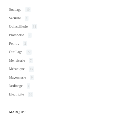
Soudage
10
Securite
1
Quincaillerie
34
Plomberie
7
Peintre
2
Outillage
22
Menuiserie
7
Mécanique
15
Maçonnerie
6
Jardinage
4
Electricité
10
MARQUES