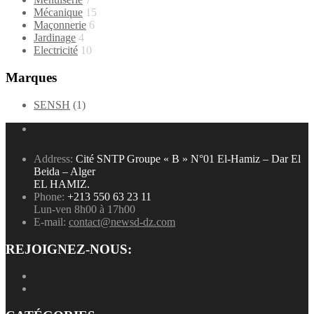
Mécanique
15
Maçonnerie
6
Jardinage
4
Electricité
10
Marques
SENSH
(1)
Address:
Cité SNTP Groupe « B » N°01 El-Hamiz – Dar El
Beida – Alger
EL HAMIZ.
Phone:
+213 550 63 23 11
Lun-ven 8h00 à 17h00
E-mail:
contact@newsd-dz.com
REJOIGNEZ-NOUS: