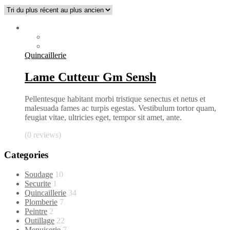
Quincaillerie
Lame Cutteur Gm Sensh
Pellentesque habitant morbi tristique senectus et netus et
malesuada fames ac turpis egestas. Vestibulum tortor quam,
feugiat vitae, ultricies eget, tempor sit amet, ante.
(0 reviews)
Categories
Soudage
10
Securite
1
Quincaillerie
34
Plomberie
7
Peintre
2
Outillage
22
Menuiserie
7