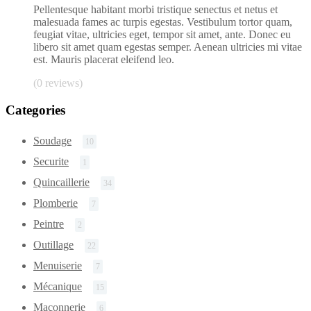
Pellentesque habitant morbi tristique senectus et netus et
malesuada fames ac turpis egestas. Vestibulum tortor quam,
feugiat vitae, ultricies eget, tempor sit amet, ante. Donec eu
libero sit amet quam egestas semper. Aenean ultricies mi vitae
est. Mauris placerat eleifend leo.
(0 reviews)
Categories
Soudage
10
Securite
1
Quincaillerie
34
Plomberie
7
Peintre
2
Outillage
22
Menuiserie
7
Mécanique
15
Maçonnerie
6