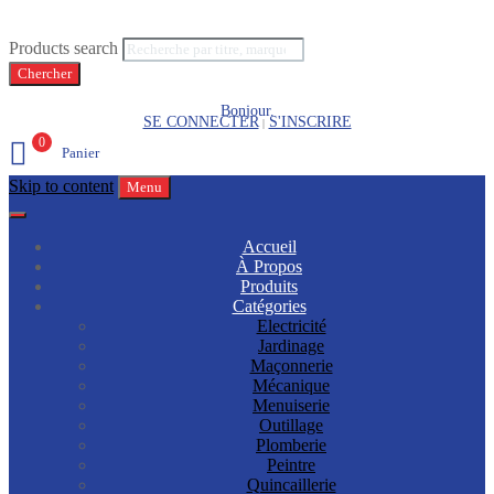
Products search
Chercher
Bonjour.
SE CONNECTER
S'INSCRIRE
|
0
Panier
Skip to content
Menu
Accueil
À Propos
Produits
Catégories
Electricité
Jardinage
Maçonnerie
Mécanique
Menuiserie
Outillage
Plomberie
Peintre
Quincaillerie